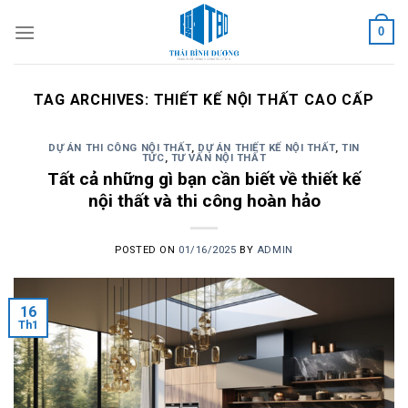
Skip
0
to
content
TAG ARCHIVES:
THIẾT KẾ NỘI THẤT CAO CẤP
DỰ ÁN THI CÔNG NỘI THẤT
,
DỰ ÁN THIẾT KẾ NỘI THẤT
,
TIN
TỨC
,
TƯ VẤN NỘI THẤT
Tất cả những gì bạn cần biết về thiết kế
nội thất và thi công hoàn hảo
POSTED ON
01/16/2025
BY
ADMIN
16
Th1