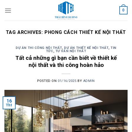
Skip
0
to
content
TAG ARCHIVES:
PHONG CÁCH THIẾT KẾ NỘI THẤT
DỰ ÁN THI CÔNG NỘI THẤT
,
DỰ ÁN THIẾT KẾ NỘI THẤT
,
TIN
TỨC
,
TƯ VẤN NỘI THẤT
Tất cả những gì bạn cần biết về thiết kế
nội thất và thi công hoàn hảo
POSTED ON
01/16/2025
BY
ADMIN
16
Th1