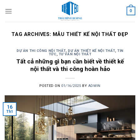
Skip
0
to
content
TAG ARCHIVES:
MẪU THIẾT KẾ NỘI THẤT ĐẸP
DỰ ÁN THI CÔNG NỘI THẤT
,
DỰ ÁN THIẾT KẾ NỘI THẤT
,
TIN
TỨC
,
TƯ VẤN NỘI THẤT
Tất cả những gì bạn cần biết về thiết kế
nội thất và thi công hoàn hảo
POSTED ON
01/16/2025
BY
ADMIN
16
Th1