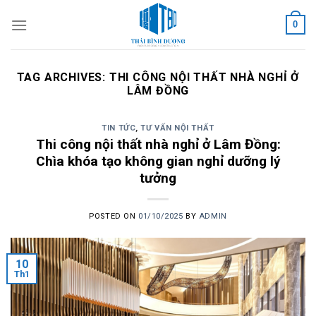
Skip
0
to
content
TAG ARCHIVES:
THI CÔNG NỘI THẤT NHÀ NGHỈ Ở
LÂM ĐỒNG
TIN TỨC
,
TƯ VẤN NỘI THẤT
Thi công nội thất nhà nghỉ ở Lâm Đồng:
Chìa khóa tạo không gian nghỉ dưỡng lý
tưởng
POSTED ON
01/10/2025
BY
ADMIN
10
Th1