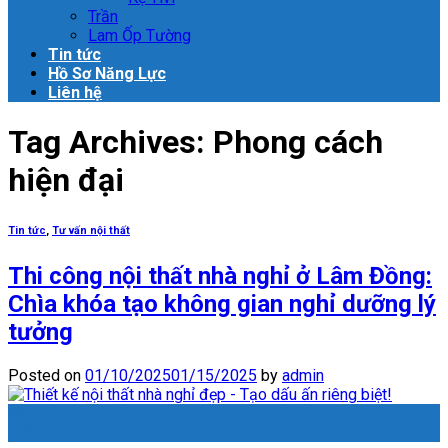
Trần
Lam Ốp Tường
Tin tức
Hồ Sơ Năng Lực
Liên hệ
Tag Archives:
Phong cách
hiện đại
Tin tức
,
Tư vấn nội thất
Thi công nội thất nhà nghỉ ở Lâm Đồng:
Chìa khóa tạo không gian nghỉ dưỡng lý
tưởng
Posted on
01/10/2025
01/15/2025
by
admin
10
Th1