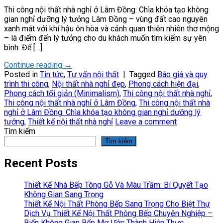
Thi công nội thất nhà nghỉ ở Lâm Đồng: Chìa khóa tạo không
gian nghỉ dưỡng lý tưởng Lâm Đồng – vùng đất cao nguyên
xanh mát với khí hậu ôn hòa và cảnh quan thiên nhiên thơ mộng
– là điểm đến lý tưởng cho du khách muốn tìm kiếm sự yên
bình. Để […]
Continue reading
→
Posted in
Tin tức
,
Tư vấn nội thất
|
Tagged
Báo giá và quy
trình thi công
,
Nội thất nhà nghỉ đẹp
,
Phong cách hiện đại
,
Phong cách tối giản (Minimalism)
,
Thi công nội thất nhà nghỉ
,
Thi công nội thất nhà nghỉ ở Lâm Đồng
,
Thi công nội thất nhà
nghỉ ở Lâm Đồng: Chìa khóa tạo không gian nghỉ dưỡng lý
tưởng
,
Thiết kế nội thất nhà nghỉ
Leave a comment
Tìm kiếm
Tìm kiếm
Recent Posts
Thiết Kế Nhà Bếp Tông Gỗ Và Màu Trầm: Bí Quyết Tạo
Không Gian Sang Trọng
Thiết Kế Nội Thất Phòng Bếp Sang Trọng Cho Biệt Thự
Dịch Vụ Thiết Kế Nội Thất Phòng Bếp Chuyên Nghiệp –
Biến Không Gian Bếp Mơ Ước Thành Hiện Thực