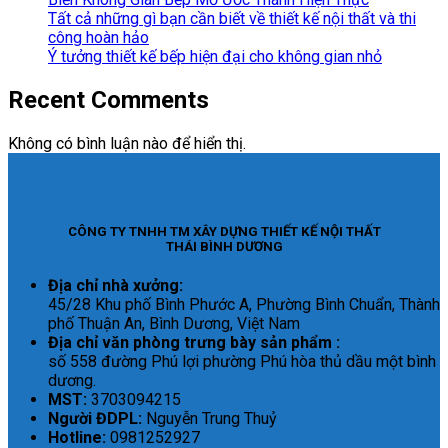
Tất cả những gì bạn cần biết về thiết kế nội thất và thi
công hoàn hảo
Ý tưởng thiết kế bếp hiện đại cho không gian nhỏ
Recent Comments
Không có bình luận nào để hiển thị.
CÔNG TY TNHH TM XÂY DỰNG THIẾT KẾ NỘI THẤT
THÁI BÌNH DƯƠNG
Địa chỉ nhà xưởng:
45/28 Khu phố Bình Phước A, Phường Bình Chuẩn, Thành
phố Thuận An, Bình Dương, Việt Nam
Địa chỉ văn phòng trưng bày sản phẩm :
số 558 đường Phú lợi phường Phú hòa thủ dầu một bình
dương.
MST:
3703094215
Người ĐDPL:
Nguyễn Trung Thuỷ
Hotline:
0981252927