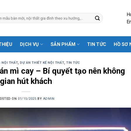
H
Em
 THIỆU
DỊCH VỤ
SẢN PHẨM
TIN TỨC
HỒ SƠ 
 NỘI THẤT
,
DỰ ÁN THIẾT KẾ NỘI THẤT
,
TIN TỨC
uán mì cay – Bí quyết tạo nên không
gian hút khách
OSTED ON
01/15/2025
BY
ADMIN