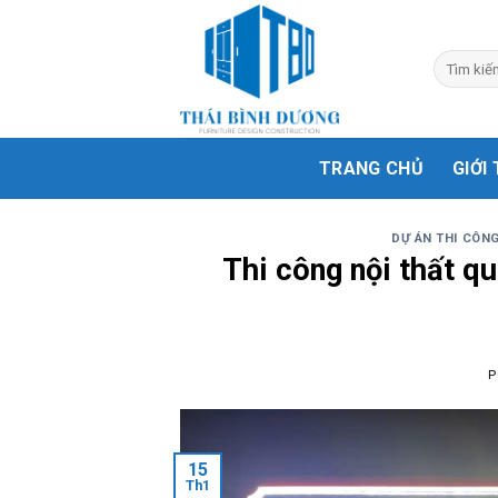
Skip
to
Search
content
for:
TRANG CHỦ
GIỚI
DỰ ÁN THI CÔNG
Thi công nội thất q
P
15
Th1