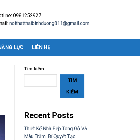
otline: 0981252927
ail:
noithatthaibinhduong811@gmail.com
NĂNG LỰC
LIÊN HỆ
Tìm kiếm
TÌM
KIẾM
Recent Posts
Thiết Kế Nhà Bếp Tông Gỗ Và
Màu Trầm: Bí Quyết Tạo