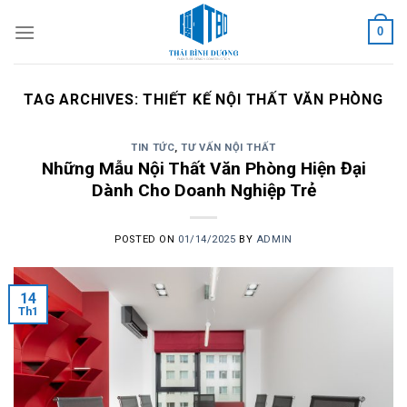
Skip
0
to
content
TAG ARCHIVES:
THIẾT KẾ NỘI THẤT VĂN PHÒNG
TIN TỨC
,
TƯ VẤN NỘI THẤT
Những Mẫu Nội Thất Văn Phòng Hiện Đại
Dành Cho Doanh Nghiệp Trẻ
POSTED ON
01/14/2025
BY
ADMIN
14
Th1