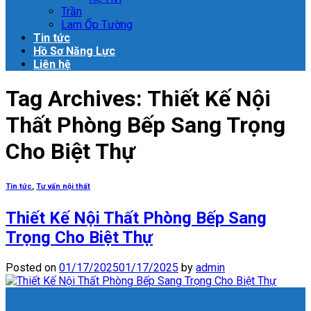
Trần
Lam Ốp Tường
Tin tức
Hồ Sơ Năng Lực
Liên hệ
Tag Archives:
Thiết Kế Nội
Thất Phòng Bếp Sang Trọng
Cho Biệt Thự
Tin tức
,
Tư vấn nội thất
Thiết Kế Nội Thất Phòng Bếp Sang
Trọng Cho Biệt Thự
Posted on
01/17/2025
01/17/2025
by
admin
17
Th1