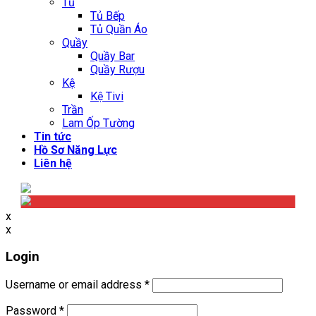
Tủ
Tủ Bếp
Tủ Quần Áo
Quầy
Quầy Bar
Quầy Rượu
Kệ
Kệ Tivi
Trần
Lam Ốp Tường
Tin tức
Hồ Sơ Năng Lực
Liên hệ
x
x
Login
Username or email address
*
Password
*