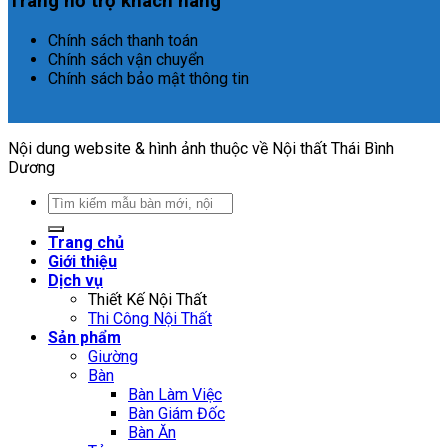
Trang hỗ trợ khách hàng
Chính sách thanh toán
Chính sách vận chuyển
Chính sách bảo mật thông tin
Nội dung website & hình ảnh thuộc về Nội thất Thái Bình
Dương
Search
for:
Trang chủ
Giới thiệu
Dịch vụ
Thiết Kế Nội Thất
Thi Công Nội Thất
Sản phẩm
Giường
Bàn
Bàn Làm Việc
Bàn Giám Đốc
Bàn Ăn