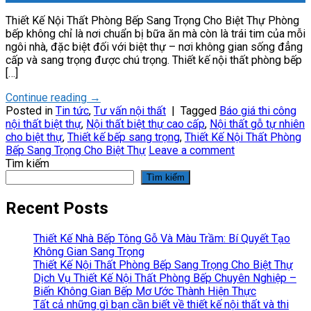
Thiết Kế Nội Thất Phòng Bếp Sang Trọng Cho Biệt Thự Phòng
bếp không chỉ là nơi chuẩn bị bữa ăn mà còn là trái tim của mỗi
ngôi nhà, đặc biệt đối với biệt thự – nơi không gian sống đẳng
cấp và sang trọng được chú trọng. Thiết kế nội thất phòng bếp
[…]
Continue reading
→
Posted in
Tin tức
,
Tư vấn nội thất
|
Tagged
Báo giá thi công
nội thất biệt thự
,
Nội thất biệt thự cao cấp
,
Nội thất gỗ tự nhiên
cho biệt thự
,
Thiết kế bếp sang trọng
,
Thiết Kế Nội Thất Phòng
Bếp Sang Trọng Cho Biệt Thự
Leave a comment
Tìm kiếm
Tìm kiếm
Recent Posts
Thiết Kế Nhà Bếp Tông Gỗ Và Màu Trầm: Bí Quyết Tạo
Không Gian Sang Trọng
Thiết Kế Nội Thất Phòng Bếp Sang Trọng Cho Biệt Thự
Dịch Vụ Thiết Kế Nội Thất Phòng Bếp Chuyên Nghiệp –
Biến Không Gian Bếp Mơ Ước Thành Hiện Thực
Tất cả những gì bạn cần biết về thiết kế nội thất và thi