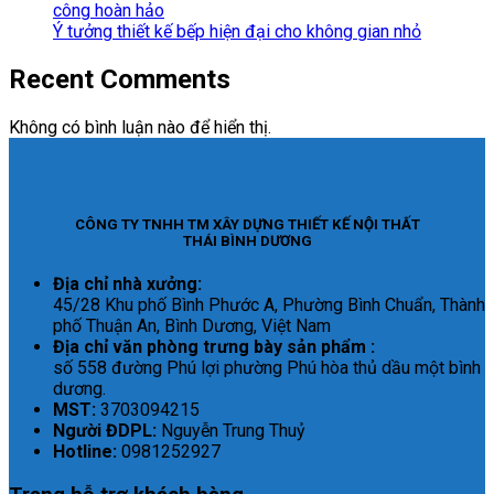
công hoàn hảo
Ý tưởng thiết kế bếp hiện đại cho không gian nhỏ
Recent Comments
Không có bình luận nào để hiển thị.
CÔNG TY TNHH TM XÂY DỰNG THIẾT KẾ NỘI THẤT
THÁI BÌNH DƯƠNG
Địa chỉ nhà xưởng:
45/28 Khu phố Bình Phước A, Phường Bình Chuẩn, Thành
phố Thuận An, Bình Dương, Việt Nam
Địa chỉ văn phòng trưng bày sản phẩm :
số 558 đường Phú lợi phường Phú hòa thủ dầu một bình
dương.
MST:
3703094215
Người ĐDPL:
Nguyễn Trung Thuỷ
Hotline:
0981252927