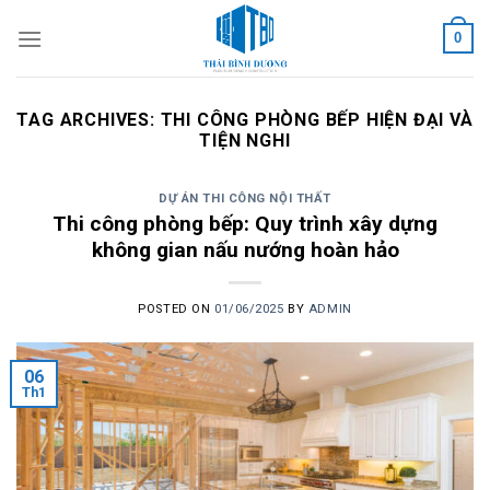
Skip
0
to
content
TAG ARCHIVES:
THI CÔNG PHÒNG BẾP HIỆN ĐẠI VÀ
TIỆN NGHI
DỰ ÁN THI CÔNG NỘI THẤT
Thi công phòng bếp: Quy trình xây dựng
không gian nấu nướng hoàn hảo
POSTED ON
01/06/2025
BY
ADMIN
06
Th1