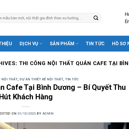
H
Em
 THIỆU
DỊCH VỤ
SẢN PHẨM
TIN TỨC
HỒ SƠ 
HIVES:
THI CÔNG NỘI THẤT QUÁN CAFE TẠI BÌ
 NỘI THẤT
,
DỰ ÁN THIẾT KẾ NỘI THẤT
,
TIN TỨC
n Cafe Tại Bình Dương – Bí Quyết Thu
Hút Khách Hàng
OSTED ON
01/10/2025
BY
ADMIN