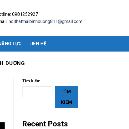
otline: 0981252927
ail:
noithatthaibinhduong811@gmail.com
NĂNG LỰC
LIÊN HỆ
NH DƯƠNG
Tìm kiếm
TÌM
KIẾM
Recent Posts