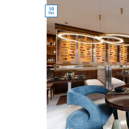
10
Th1