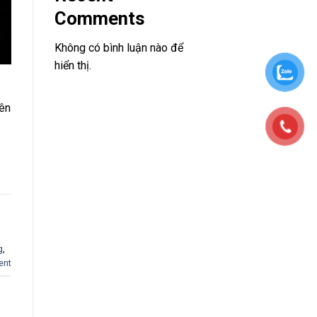
Comments
Không có bình luận nào để
hiển thị.
iên
,
g
,
ent