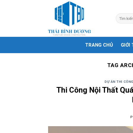
Skip
to
Search
content
for:
TRANG CHỦ
GIỚI
TAG ARC
DỰ ÁN THI CÔNG
Thi Công Nội Thất Quá
P