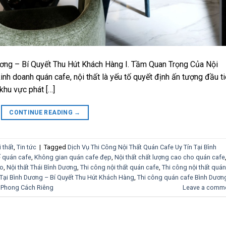
ơng – Bí Quyết Thu Hút Khách Hàng I. Tầm Quan Trọng Của Nội
nh doanh quán cafe, nội thất là yếu tố quyết định ấn tượng đầu t
khu vực phát […]
CONTINUE READING
→
i thất
,
Tin tức
|
Tagged
Dịch Vụ Thi Công Nội Thất Quán Cafe Uy Tín Tại Bình
kế quán cafe
,
Không gian quán cafe đẹp
,
Nội thất chất lượng cao cho quán cafe
áo
,
Nội thất Thái Bình Dương
,
Thi công nội thất quán cafe
,
Thi công nội thất quán
 Tại Bình Dương – Bí Quyết Thu Hút Khách Hàng
,
Thi công quán cafe Bình Dươn
o Phong Cách Riêng
Leave a comm