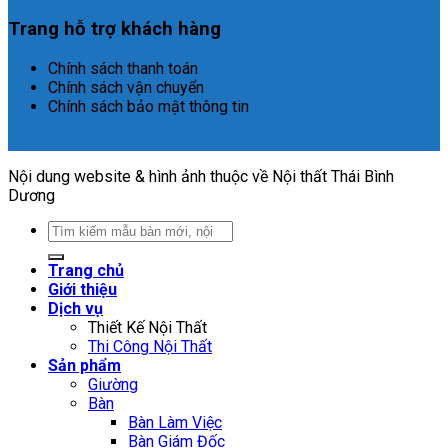
Trang hỗ trợ khách hàng
Chính sách thanh toán
Chính sách vận chuyển
Chính sách bảo mật thông tin
Nội dung website & hình ảnh thuộc về Nội thất Thái Bình
Dương
Search
for:
Trang chủ
Giới thiệu
Dịch vụ
Thiết Kế Nội Thất
Thi Công Nội Thất
Sản phẩm
Giường
Bàn
Bàn Làm Việc
Bàn Giám Đốc