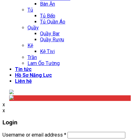
Bàn Ăn
Tủ
Tủ Bếp
Tủ Quần Áo
Quầy
Quầy Bar
Quầy Rượu
Kệ
Kệ Tivi
Trần
Lam Ốp Tường
Tin tức
Hồ Sơ Năng Lực
Liên hệ
x
x
Login
Username or email address
*