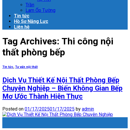
Trần
Lam Ốp Tường
Tin tức
Hồ Sơ Năng Lực
Liên hệ
Tag Archives:
Thi công nội
thất phòng bếp
Tin tức
,
Tư vấn nội thất
Dịch Vụ Thiết Kế Nội Thất Phòng Bếp
Chuyên Nghiệp – Biến Không Gian Bếp
Mơ Ước Thành Hiện Thực
Posted on
01/17/2025
01/17/2025
by
admin
17
Th1