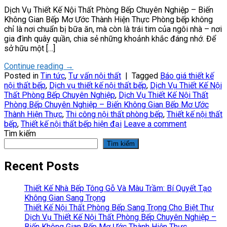
Dịch Vụ Thiết Kế Nội Thất Phòng Bếp Chuyên Nghiệp – Biến
Không Gian Bếp Mơ Ước Thành Hiện Thực Phòng bếp không
chỉ là nơi chuẩn bị bữa ăn, mà còn là trái tim của ngôi nhà – nơi
gia đình quây quần, chia sẻ những khoảnh khắc đáng nhớ. Để
sở hữu một […]
Continue reading
→
Posted in
Tin tức
,
Tư vấn nội thất
|
Tagged
Báo giá thiết kế
nội thất bếp
,
Dịch vụ thiết kế nội thất bếp
,
Dịch Vụ Thiết Kế Nội
Thất Phòng Bếp Chuyên Nghiệp
,
Dịch Vụ Thiết Kế Nội Thất
Phòng Bếp Chuyên Nghiệp – Biến Không Gian Bếp Mơ Ước
Thành Hiện Thực
,
Thi công nội thất phòng bếp
,
Thiết kế nội thất
bếp
,
Thiết kế nội thất bếp hiện đại
Leave a comment
Tìm kiếm
Tìm kiếm
Recent Posts
Thiết Kế Nhà Bếp Tông Gỗ Và Màu Trầm: Bí Quyết Tạo
Không Gian Sang Trọng
Thiết Kế Nội Thất Phòng Bếp Sang Trọng Cho Biệt Thự
Dịch Vụ Thiết Kế Nội Thất Phòng Bếp Chuyên Nghiệp –
Biến Không Gian Bếp Mơ Ước Thành Hiện Thực