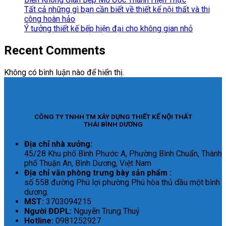
Tất cả những gì bạn cần biết về thiết kế nội thất và thi
công hoàn hảo
Ý tưởng thiết kế bếp hiện đại cho không gian nhỏ
Recent Comments
Không có bình luận nào để hiển thị.
CÔNG TY TNHH TM XÂY DỰNG THIẾT KẾ NỘI THẤT
THÁI BÌNH DƯƠNG
Địa chỉ nhà xưởng:
45/28 Khu phố Bình Phước A, Phường Bình Chuẩn, Thành
phố Thuận An, Bình Dương, Việt Nam
Địa chỉ văn phòng trưng bày sản phẩm :
số 558 đường Phú lợi phường Phú hòa thủ dầu một bình
dương.
MST:
3703094215
Người ĐDPL:
Nguyễn Trung Thuỷ
Hotline:
0981252927