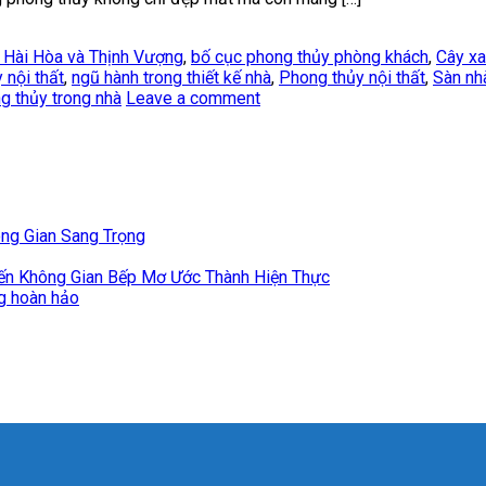
 Hài Hòa và Thịnh Vượng
,
bố cục phong thủy phòng khách
,
Cây xa
 nội thất
,
ngũ hành trong thiết kế nhà
,
Phong thủy nội thất
,
Sàn nh
g thủy trong nhà
Leave a comment
ông Gian Sang Trọng
iến Không Gian Bếp Mơ Ước Thành Hiện Thực
ng hoàn hảo