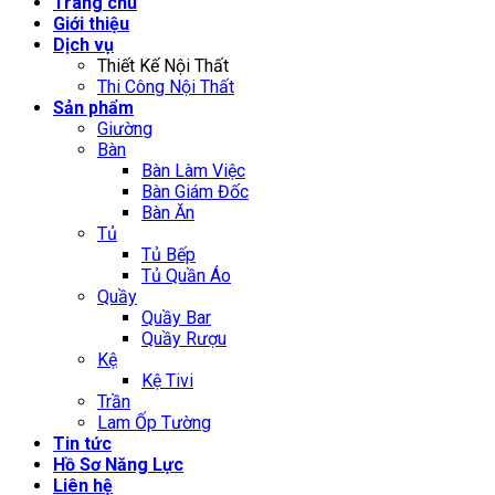
Trang chủ
Giới thiệu
Dịch vụ
Thiết Kế Nội Thất
Thi Công Nội Thất
Sản phẩm
Giường
Bàn
Bàn Làm Việc
Bàn Giám Đốc
Bàn Ăn
Tủ
Tủ Bếp
Tủ Quần Áo
Quầy
Quầy Bar
Quầy Rượu
Kệ
Kệ Tivi
Trần
Lam Ốp Tường
Tin tức
Hồ Sơ Năng Lực
Liên hệ