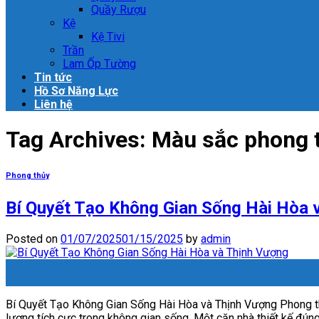
Quầy Rượu
Kệ
Kệ Tivi
Trần
Lam Ốp Tường
Tin tức
Hồ Sơ Năng Lực
Liên hệ
Tag Archives:
Màu sắc phong t
Phong thủy
Bí Quyết Tạo Không Gian Sống Hài Hòa 
Posted on
01/07/2025
01/15/2025
by
admin
07
Th1
Bí Quyết Tạo Không Gian Sống Hài Hòa và Thịnh Vượng Phong thủ
lượng tích cực trong không gian sống. Một căn nhà thiết kế đú