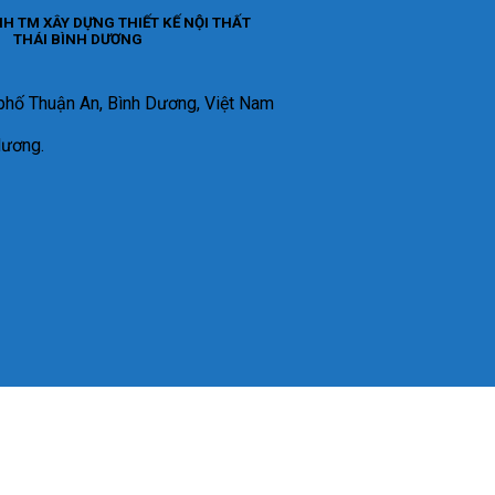
H TM XÂY DỰNG THIẾT KẾ NỘI THẤT
THÁI BÌNH DƯƠNG
phố Thuận An, Bình Dương, Việt Nam
dương.