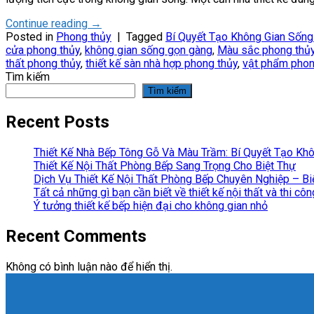
Continue reading
→
Posted in
Phong thủy
|
Tagged
Bí Quyết Tạo Không Gian Sống
cửa phong thủy
,
không gian sống gọn gàng
,
Màu sắc phong thủy
thất phong thủy
,
thiết kế sàn nhà hợp phong thủy
,
vật phẩm phon
Tìm kiếm
Tìm kiếm
Recent Posts
Thiết Kế Nhà Bếp Tông Gỗ Và Màu Trầm: Bí Quyết Tạo Kh
Thiết Kế Nội Thất Phòng Bếp Sang Trọng Cho Biệt Thự
Dịch Vụ Thiết Kế Nội Thất Phòng Bếp Chuyên Nghiệp – B
Tất cả những gì bạn cần biết về thiết kế nội thất và thi cô
Ý tưởng thiết kế bếp hiện đại cho không gian nhỏ
Recent Comments
Không có bình luận nào để hiển thị.