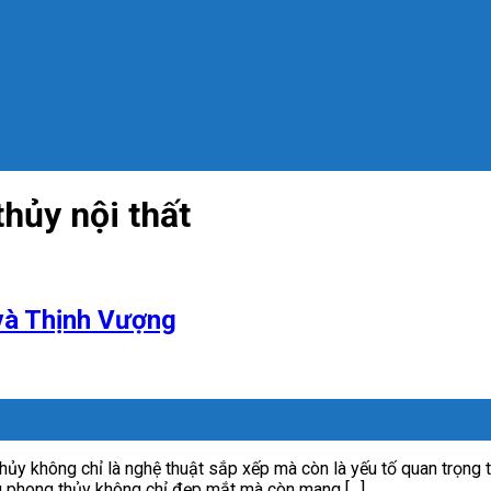
hủy nội thất
và Thịnh Vượng
y không chỉ là nghệ thuật sắp xếp mà còn là yếu tố quan trọng t
ng phong thủy không chỉ đẹp mắt mà còn mang […]