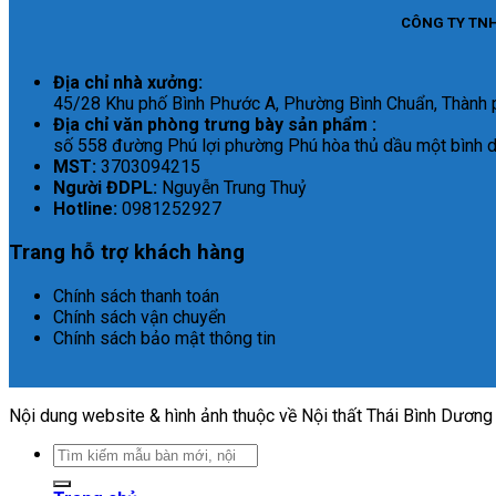
CÔNG TY TNH
Địa chỉ nhà xưởng:
45/28 Khu phố Bình Phước A, Phường Bình Chuẩn, Thành 
Địa chỉ văn phòng trưng bày sản phẩm :
số 558 đường Phú lợi phường Phú hòa thủ dầu một bình 
MST:
3703094215
Người ĐDPL:
Nguyễn Trung Thuỷ
Hotline:
0981252927
Trang hỗ trợ khách hàng
Chính sách thanh toán
Chính sách vận chuyển
Chính sách bảo mật thông tin
Nội dung website & hình ảnh thuộc về Nội thất Thái Bình Dương
Search
for: