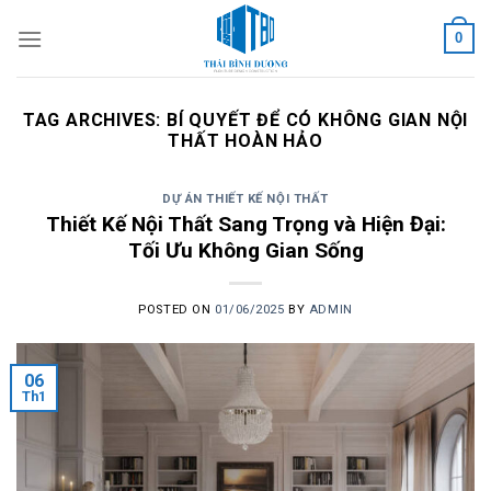
Skip
0
to
content
TAG ARCHIVES:
BÍ QUYẾT ĐỂ CÓ KHÔNG GIAN NỘI
THẤT HOÀN HẢO
DỰ ÁN THIẾT KẾ NỘI THẤT
Thiết Kế Nội Thất Sang Trọng và Hiện Đại:
Tối Ưu Không Gian Sống
POSTED ON
01/06/2025
BY
ADMIN
06
Th1