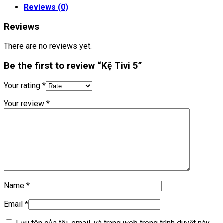
Reviews (0)
Reviews
There are no reviews yet.
Be the first to review “Kệ Tivi 5”
Your rating
*
Your review
*
Name
*
Email
*
Lưu tên của tôi, email, và trang web trong trình duyệt này