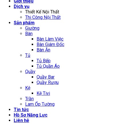
Giới thiệu
Dịch vụ
Thiết Kế Nội Thất
Thi Công Nội Thất
Sản phẩm
Giường
Bàn
Bàn Làm Việc
Bàn Giám Đốc
Bàn Ăn
Tủ
Tủ Bếp
Tủ Quần Áo
Quầy
Quầy Bar
Quầy Rượu
Kệ
Kệ Tivi
Trần
Lam Ốp Tường
Tin tức
Hồ Sơ Năng Lực
Liên hệ