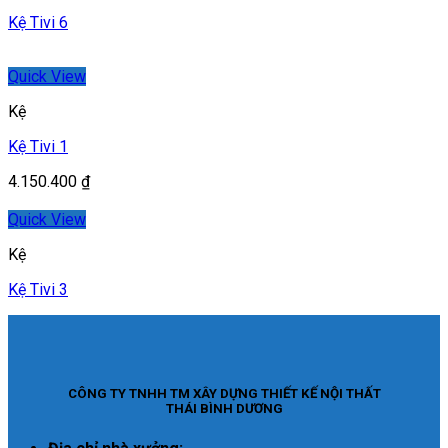
Kệ Tivi 6
Quick View
Kệ
Kệ Tivi 1
4.150.400
₫
Quick View
Kệ
Kệ Tivi 3
CÔNG TY TNHH TM XÂY DỰNG THIẾT KẾ NỘI THẤT
THÁI BÌNH DƯƠNG