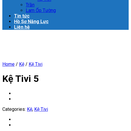
Trần
Lam Ốp Tường
Tin tức
Hồ Sơ Năng Lực
Liên hệ
Home
/
Kệ
/
Kệ Tivi
Kệ Tivi 5
Categories:
Kệ
,
Kệ Tivi